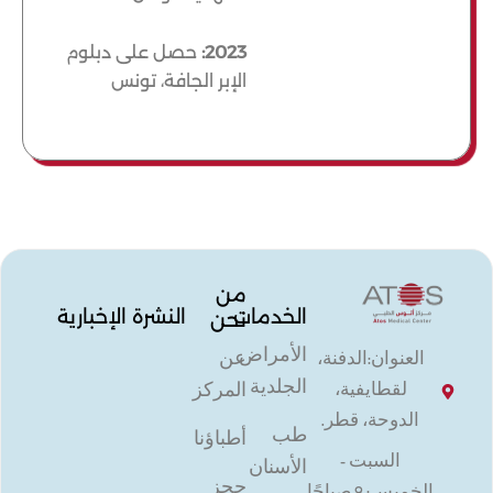
2023:
حصل على دبلوم
الإبر الجافة، تونس
من
الخدمات
النشرة الإخبارية
نحن
الأمراض
عن
العنوان:الدفنة،
الجلدية
المركز
لقطايفية،
الدوحة، قطر.
طب
أطباؤنا
السبت -
الأسنان
حجز