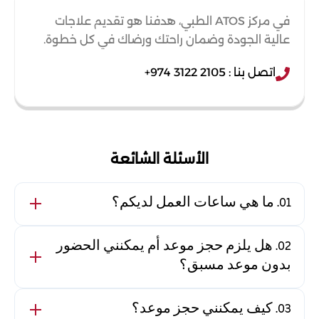
في مركز ATOS الطبي، هدفنا هو تقديم علاجات
عالية الجودة وضمان راحتك ورضاك في كل خطوة.
اتصل بنا : 2105 3122 974+
الأسئلة الشائعة
01. ما هي ساعات العمل لديكم؟
يفتح المركز من السبت إلى الخميس من 9:00 صباحًا
02. هل يلزم حجز موعد أم يمكنني الحضور
حتى 9:00 مساءً. ونكون مغلقين يوم الجمعة.
بدون موعد مسبق؟
نستقبل الحجوزات والحضور بدون موعد حسب التوفر، لكن
03. كيف يمكنني حجز موعد؟
الحجز يضمن لك الوقت الذي تفضله.