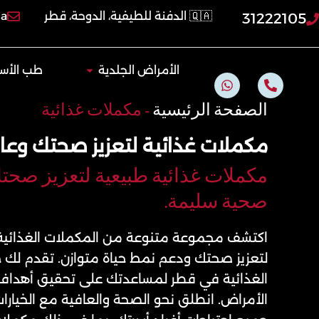
خطي
🇶🇦 الدفنة للطيفية، الدوحة، قطر
qa
31222105
لى
لمحتوى
Open الأمراض الجلدية
الأمراض الجلدية
طب الأسن
W
P
h
h
a
o
الصفحة الرئيسية
-
مكملات غذائية
t
n
s
e
مكملات غذائية لتعزيز صحتك وعا
a
-
p
a
p
l
مكملات غذائية طبيعية لتعزيز صحتك
t
صحية سليمة.
اكتشف مجموعة متنوعة من المكملات الغذائية
لتعزيز صحتك ودعم نمط حياة متوازن. تقدم لك 
الغذائية في قطر لمساعدتك على تحقيق أهدافك
الأمراض. انطلق نحو الصحة والعافية مع الخيارات