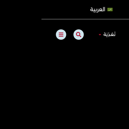
العربية
B
S
الطبيعي
Open تَغذِيَة
تَغذِيَة
a
e
r
a
s
r
c
h