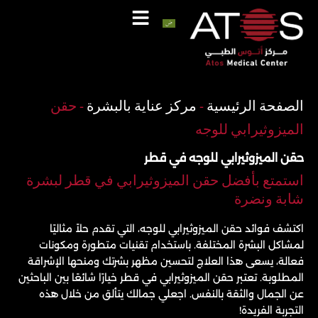
خطي
لى
لمحتوى
اتصل
واتساب
الصفحة الرئيسية
-
مركز عناية بالبشرة
-
حقن
الميزوثيرابي للوجه
حقن الميزوثيرابي للوجه في قطر
استمتع بأفضل حقن الميزوثيرابي في قطر لبشرة
شابة ونضرة
اكتشف فوائد حقن الميزوثيرابي للوجه، التي تقدم حلاً مثاليًا
لمشاكل البشرة المختلفة. باستخدام تقنيات متطورة ومكونات
فعالة، يسعى هذا العلاج لتحسين مظهر بشرتك ومنحها الإشراقة
المطلوبة. تعتبر حقن الميزوثيرابي في قطر خيارًا شائعًا بين الباحثين
عن الجمال والثقة بالنفس. اجعلي جمالك يتألق من خلال هذه
التجربة الفريدة!