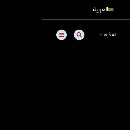
العربية
B
S
الطبيعي
Open تَغذِيَة
تَغذِيَة
a
e
r
a
s
r
c
h