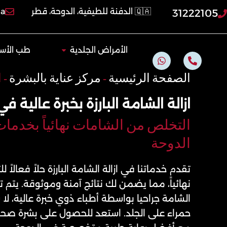
خطي
🇶🇦 الدفنة للطيفية، الدوحة، قطر
qa
31222105
لى
لمحتوى
Open الأمراض الجلدية
الأمراض الجلدية
طب الأسن
W
P
h
h
a
o
الصفحة الرئيسية
-
مركز عناية بالبشرة
-
ا
t
n
s
e
ازالة الشامة البارزة بخبرة عالية ف
a
-
p
a
p
l
التخلص من الشامات نهائياً بخدم
t
الدوحة
تقدم خدماتنا في ازالة الشامة البارزة حلاً فعالا
نهائياً، مما يضمن لك نتائج آمنة وموثوقة. يتم تن
الشامة جراحيا بواسطة أطباء ذوي خبرة عالية، لا
حمراء على الجلد. استعد للحصول على بشرة صحي