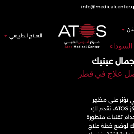
info@medicalcenter.
Open طب الأسنان
ان
Open العلاج 
العلاج الطبيعي
 السوداء
لجمال عينيك
ضل علاج في قطر
تي تؤثر على مظهر
العينين وتمنحها شعورًا بالتعب والإنزعاج. في مركز ATOS، نقدم لكِ
خدام تقنيات متطورة
عك لوضع خطة علاج