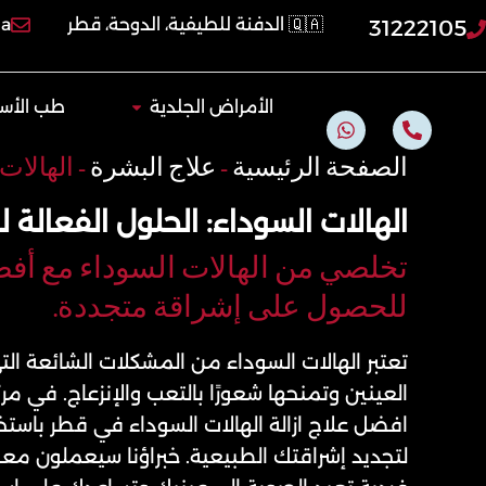
خطي
🇶🇦 الدفنة للطيفية، الدوحة، قطر
qa
31222105
لى
لمحتوى
Open الأمراض الجلدية
الأمراض الجلدية
طب الأسن
W
P
h
h
a
o
الصفحة الرئيسية
-
علاج البشرة
-
الهالات
t
n
s
e
الهالات السوداء: الحلول الفعالة 
a
-
p
a
p
l
تخلصي من الهالات السوداء مع أف
t
للحصول على إشراقة متجددة.
تعتبر الهالات السوداء من المشكلات الشائعة ال
افضل علاج ازالة الهالات السوداء في قطر باست
لتجديد إشراقتك الطبيعية. خبراؤنا سيعملون م