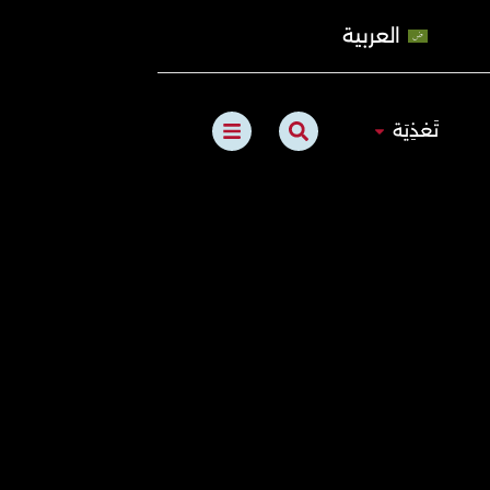
العربية
B
S
الطبيعي
Open تَغذِيَة
تَغذِيَة
a
e
r
a
s
r
c
h