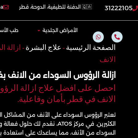
خطي
🇶🇦 الدفنة للطيفية، الدوحة، قطر
qa
31222105
لى
لمحتوى
Open الأمراض الجلدية
الأمراض الجلدية
طب الأسن
W
P
h
h
a
o
الصفحة الرئيسية
-
علاج البشرة
-
ازالة ا
t
n
s
e
الانف
a
-
p
a
p
l
ازالة الرؤوس السوداء من الانف بف
t
احصل على افضل علاج ازالة الرؤ
الانف في قطر بأمان وفاعلية.
تعتبر الرؤوس السوداء على الأنف من المشاكل ال
الكثيرين. في مركز ATOS، نقدم لك حلو
السوداء من الأنف، مما يساعدك على استعادة بش