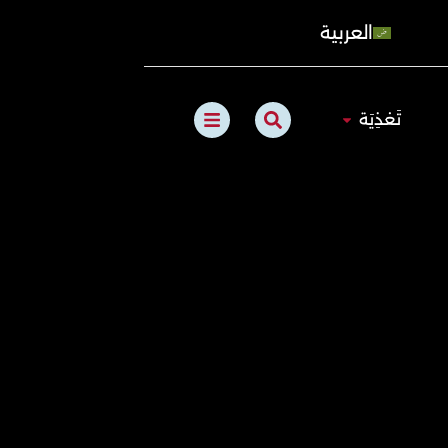
العربية
B
S
الطبيعي
Open تَغذِيَة
تَغذِيَة
a
e
r
a
s
r
c
h