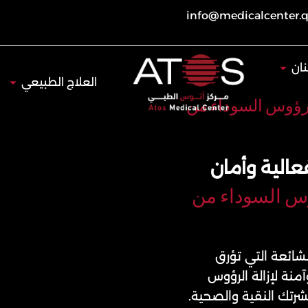
info@medicalcenter.
Open طب الأسنان
ان
Open العلاج 
العلاج الطبيعي
لرؤوس السوداء من
عالية وأمان
وس السوداء من
شائعة التي تؤرق
ل فعالة وآمنة لإزالة الرؤوس
رتك النقية والصحية.