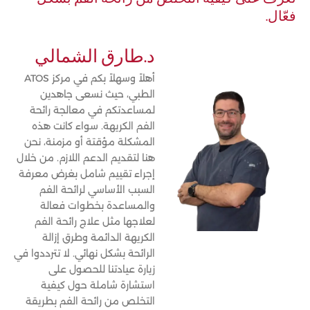
تعرف على كيفية التخلص من رائحة الفم بشكل
فعّال.
د.طارق الشمالي
أهلاً وسهلاً بكم في مركز ATOS
الطبي، حيث نسعى جاهدين
لمساعدتكم في معالجة رائحة
الفم الكريهة. سواء كانت هذه
المشكلة مؤقتة أو مزمنة، نحن
هنا لتقديم الدعم اللازم. من خلال
إجراء تقييم شامل بغرض معرفة
السبب الأساسي لرائحة الفم
والمساعدة بخطوات فعالة
لعلاجها مثل علاج رائحة الفم
الكريهة الدائمة وطرق إزالة
الرائحة بشكل نهائي. لا تترددوا في
زيارة عيادتنا للحصول على
استشارة شاملة حول كيفية
التخلص من رائحة الفم بطريقة