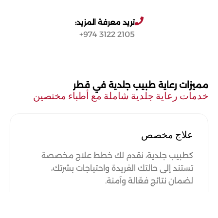
يجب عليك زيارة طبيب جلدية قطر عند
المفرط للتوتر والضغط النفسي.
ملاحظة أي تغييرات في البشرة، مثل ظهور
تريد معرفة المزيد:
شامات جديدة أو تغيرات في شكل الشامات
2105 3122 974+
الحالية. أيضًا، إذا كنت تعاني من حكة مزمنة أو
احمرار مستمر، قم بزيارة الطبيب للحصول على
التشخيص المناسب.
مميزات رعاية طبيب جلدية في قطر
خدمات رعاية جلدية شاملة مع أطباء مختصين
علاج مخصص
كطبيب جلدية، نقدم لك خطط علاج مخصصة
تستند إلى حالتك الفريدة واحتياجات بشرتك،
لضمان نتائج فعّالة وآمنة.