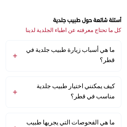
أسئلة شائعة حول طبيب جلدية
كل ما تحتاج معرفته عن اطباء الجلدية لدينا
ما هي أسباب زيارة طبيب جلدية في
قطر؟
توجد عدة أسباب لزيارة طبيب جلدية في قطر،
منها مشاكل البشرة مثل الحبوب والطفح
كيف يمكنني اختيار طبيب جلدية
الجلدي، بالإضافة إلى أمراض الجلد المزمنة
مناسب في قطر؟
كالصدفية والأكزيما. كذلك يمكن للطبيب
تقديم النصائح حول العناية بالبشرة والحماية
لاختيار طبيب جلدية مناسب في قطر، يجب
من الشمس.
التحقق من مؤهلات الطبيب وخبرته. يُفضل
ما هي الفحوصات التي يجريها طبيب