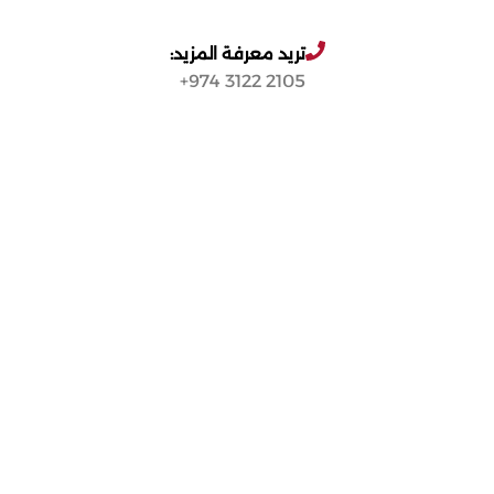
تريد معرفة المزيد:
2105 3122 974+