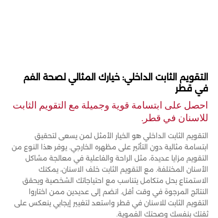
التقويم الثابت الداخلي: خيارك المثالي لصحة الفم
في قطر
احصل على ابتسامة قوية وجميلة مع التقويم الثابت
للاسنان في قطر.
التقويم الثابت الداخلي هو الخيار الأمثل لمن يسعى لتحقيق
ابتسامة مثالية دون التأثير على مظهره الخارجي. يوفر هذا النوع من
التقويم مزايا عديدة، مثل الراحة والفاعلية في معالجة مشاكل
الأسنان المختلفة. مع التقويم الثابت خلف الاسنان، يمكنك
الاستمتاع بحل متكامل يتناسب مع احتياجاتك الشخصية ويحقق
النتائج المرجوة في وقت أقل. انضم إلى عديدين ممن اختاروا
التقويم الثابت للاسنان في قطر واستعد لتغيير إيجابي ينعكس على
ثقتك بنفسك وصحتك الفموية.