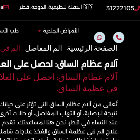
خطي
🇶🇦 الدفنة للطيفية، الدوحة، قطر
qa
31222105
لى
لمحتوى
Open الأمراض الجلدية
الأمراض الجلدية
طب الأسن
W
P
h
h
a
o
الصفحة الرئيسية
-
الم المفاصل
-
الم في
t
n
s
e
آلام عظام الساق: احصل على العلا
a
-
p
a
p
l
آلام عظام الساق: احصل على العلاج 
t
في عظمة الساق.
تُعاني من آلام عظام الساق التي تؤثر على حياتك
نتيجة للإصابة، أو التهاب المفاصل، أو حالات أ
عند النساء في قطر، نحن هنا لمساعدتك. تقدم
علاج الم في عظمة الساق والفخذ علاجات شاملة