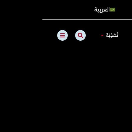
العربية
B
S
الطبيعي
Open تَغذِيَة
تَغذِيَة
a
e
r
a
s
r
c
h