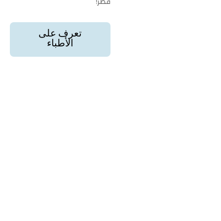
قطر!
تعرف على
الأطباء
أسئلة شائعة حول اغذيه كيتو دايت
استفسارات حول أفضل اغذيه كيتو دايت في قطر
ما هي أبرز فوائد اغذيه كيتو دايت في
قطر؟