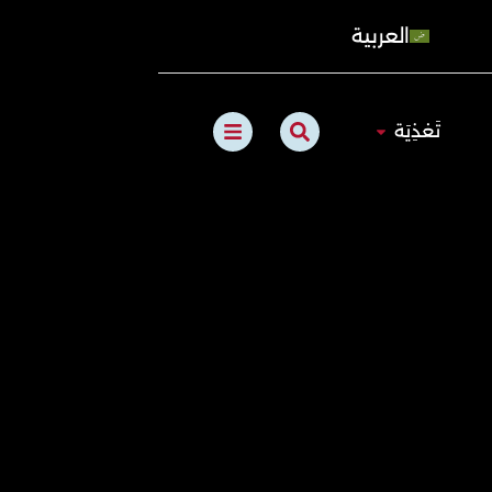
العربية
B
S
الطبيعي
Open تَغذِيَة
تَغذِيَة
a
e
r
a
s
r
c
h