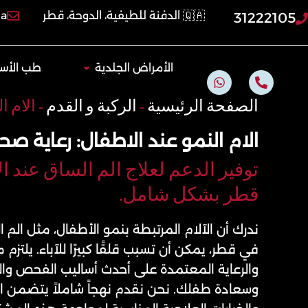
خطي
🇶🇦 الدفنة للطيفية، الدوحة، قطر
qa
31222105
لى
لمحتوى
Open الأمراض الجلدية
الأمراض الجلدية
طب الأسن
W
P
h
h
a
o
الصفحة الرئيسية
-
الركبة و القدم
-
الام ا
t
n
s
e
الام النمو عند الاطفال: رعاية صح
a
-
p
a
p
l
توفير الدعم لعلاج الم الساق عند ال
t
قطر بشكل شامل.
ندرك أن الآلام المرتبطة بنمو الأطفال، مثل الم ا
في قطر، يمكن أن تسبب قلقًا كبيرًا للآباء. يلتزم م
والرعاية المعتمدة على أحدث أساليب الفحص و
وسعادة طفلك. نحن نقدم نهجاً شاملاً يتضمن ال