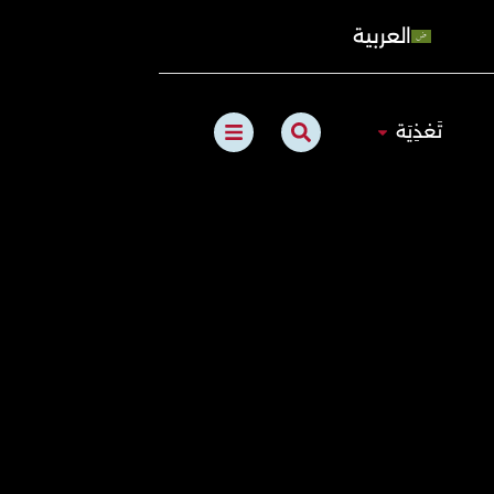
العربية
B
S
الطبيعي
Open تَغذِيَة
تَغذِيَة
a
e
r
a
s
r
c
h