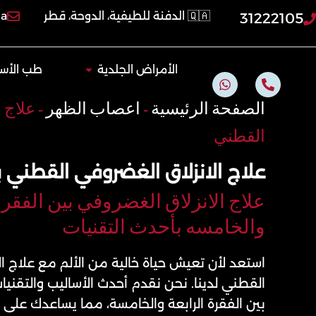
خطي
🇶🇦 الدفنة للطيفية، الدوحة، قطر
qa
31222105
لى
لمحتوى
Open الأمراض الجلدية
الأمراض الجلدية
طب الأسن
W
P
h
h
a
o
الصفحة الرئيسية
-
اعصاب الظهر
-
علاج 
t
n
s
e
القطني
a
-
p
a
p
l
علاج الانزلاق الغضروفي القطني
t
علاج الانزلاق الغضروفي بين الفقره
والخامسه بأحدث التقنيات
استعد لأن تعيش حياة خالية من الألم مع علاج ا
القطني لدينا. نحن نقدم أحدث الأساليب والتقني
بين الفقرة الرابعة والخامسة، مما يساعدك على 